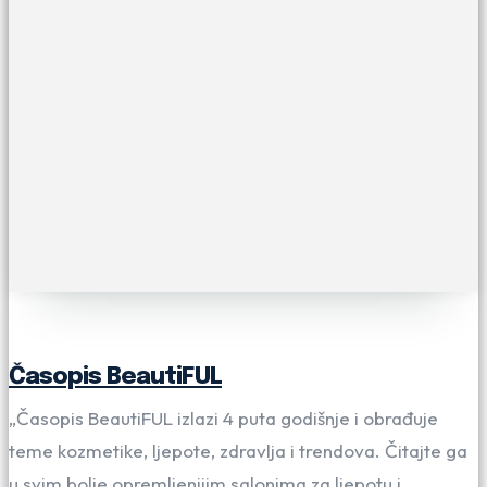
Časopis BeautiFUL
„Časopis BeautiFUL izlazi 4 puta godišnje i obrađuje
teme kozmetike, ljepote, zdravlja i trendova. Čitajte ga
u svim bolje opremljenijim salonima za ljepotu i