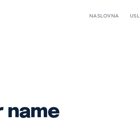
NASLOVNA
US
r name